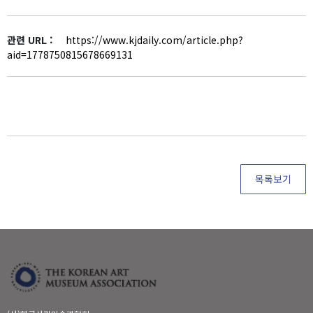
관련 URL :
https://www.kjdaily.com/article.php?
aid=1778750815678669131
목록보기