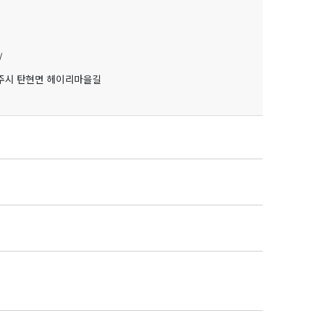
/
주시 탄현면 헤이리마을길