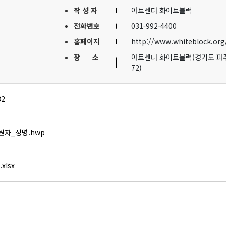
작 성 자
아트센터 화이트블럭
전화번호
031-992-4400
홈페이지
http://www.whiteblock.org
장 소
아트센터 화이트블럭(경기도 파
72)
32
자_성명.hwp
xlsx